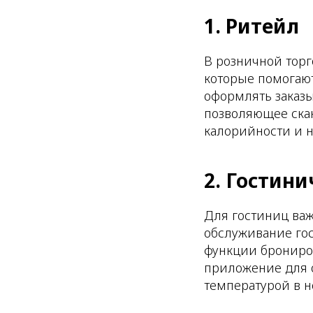
1. Ритейл
В розничной торг
которые помогают
оформлять заказы
позволяющее скан
калорийности и н
2. Гостин
Для гостиниц ва
обслуживание го
функции брониров
приложение для 
температурой в н