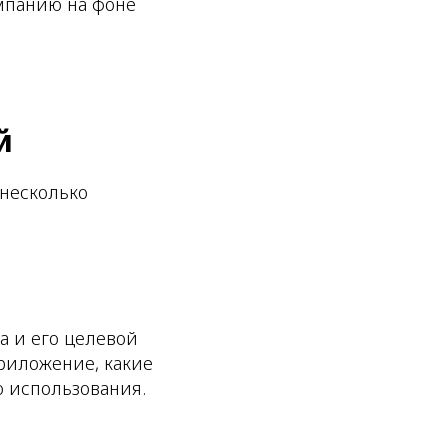
мпанию на фоне
й
несколько
а и его целевой
риложение, какие
о использования.