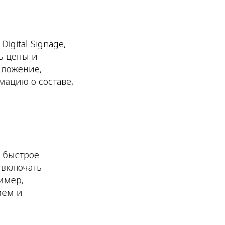
gital Signage,
ь цены и
иложение,
ацию о составе,
 быстрое
 включать
имер,
ием и