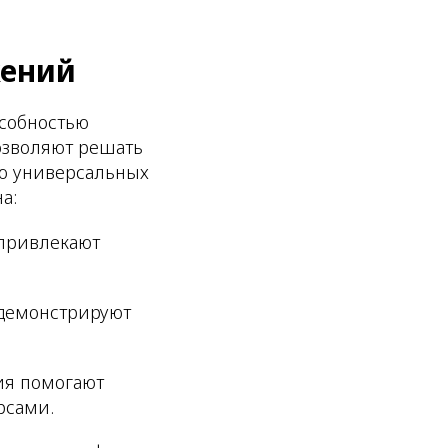
жений
собностью
озволяют решать
ью универсальных
а:
 привлекают
 демонстрируют
ия помогают
рсами.