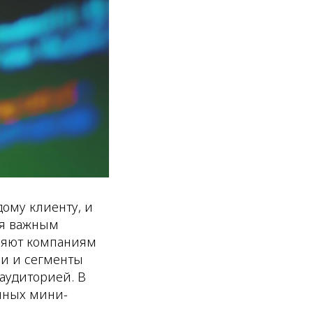
ому клиенту, и
ся важным
ляют компаниям
ли и сегменты
аудиторией. В
нных мини-