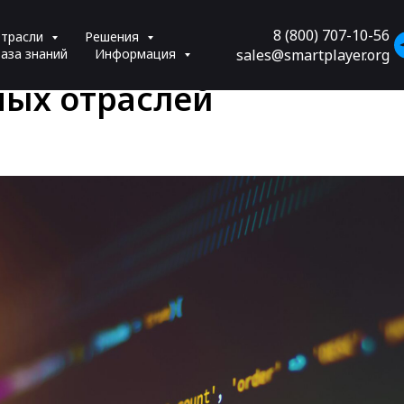
ости разработки
8 (800) 707-10-56
трасли
Решения
изированных мини-прил
аза знаний
Информация
sales@smartplayer.org
ных отраслей