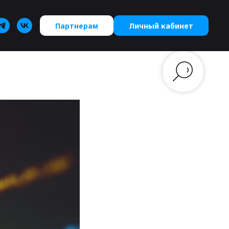
Партнерам
Личный кабинет
ожений