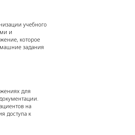
низации учебного
ами и
жение, которое
домашние задания
жениях для
документации.
ациентов на
я доступа к