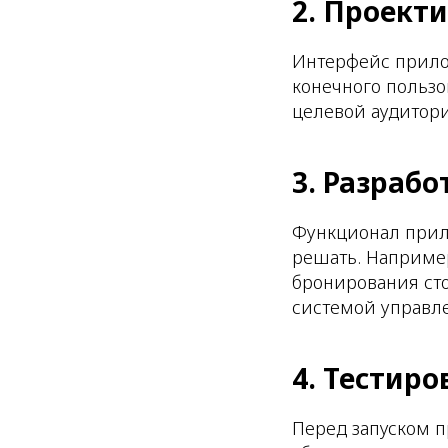
2. Проект
Интерфейс прило
конечного пользо
целевой аудитор
3. Разраб
Функционал прило
решать. Например
бронирования сто
системой управл
4. Тестир
Перед запуском п