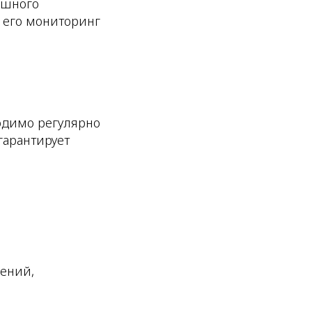
ешного
 его мониторинг
одимо регулярно
гарантирует
ений,