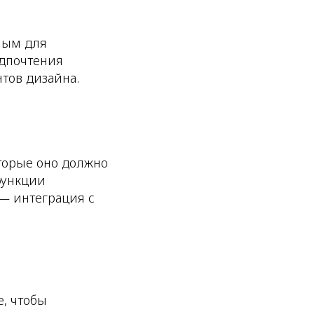
ным для
едпочтения
тов дизайна.
оторые оно должно
функции
 — интеграция с
, чтобы