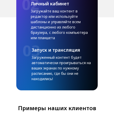
02
Личный кабинет
Загружайте ваш контент в
редактор или используйте
шаблоны и управляйте всем
дистанционно из любого
браузера, с любого компьютера
или планшета
03
Запуск и трансляция
Загруженный контент будет
автоматически проигрываться на
ваших экранах по нужному
расписанию, где бы они не
находились!
Примеры наших клиентов