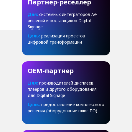
Партнер-реселлер
Для:
системных интеграторов AV-
решений и поставщиков Digital
Signage
Цель:
реализация проектов
цифровой трансформации
OEM-партнер
Для:
производителей дисплеев,
плееров и другого оборудования
для Digital Signage
Цель:
предоставление комплексного
решения (оборудование плюс ПО)