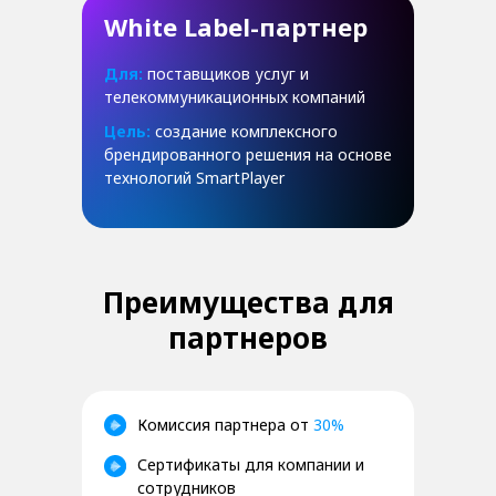
White Label-партнер
Для:
поставщиков услуг и
телекоммуникационных компаний
Цель:
создание комплексного
брендированного решения на основе
технологий SmartPlayer
Преимущества для
партнеров
Комиссия партнера от
30%
Сертификаты для компании и
сотрудников