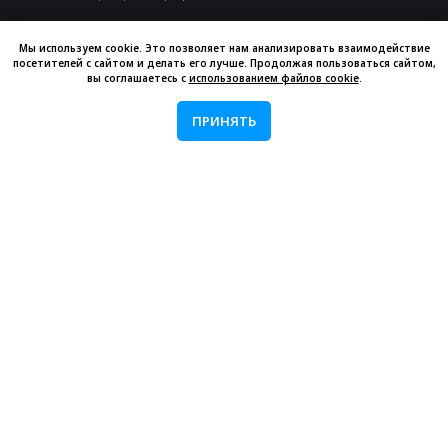
Мы используем cookie. Это позволяет нам анализировать взаимодействие
ОТРАСЛИ
посетителей с сайтом и делать его лучше. Продолжая пользоваться сайтом,
вы соглашаетесь с
использованием файлов cookie
.
Ритейл
Образовательные учреждения
ПРИНЯТЬ
Автозаправочные станции
Спортивные объекты и фитнес
Офисы и бизнес-центры
Медицинские учреждения
Транспорт и транспортные хабы
Отели и гостиницы
Торговые центры
Кафе, бары и рестораны
Музеи и культурные центры
РЕШЕНИЯ
LED экраны