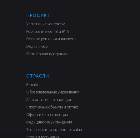
ПРОДУКТ
Управление контентом
Корпоративное ТВ и IPTV
Готовые решения и виджеты
Медиаплеер
Партнёрская программа
ОТРАСЛИ
Ритейл
Образовательные учреждения
Автозаправочные станции
Спортивные объекты и фитнес
Офисы и бизнес-центры
Медицинские учреждения
Транспорт и транспортные хабы
Отели и гостиницы