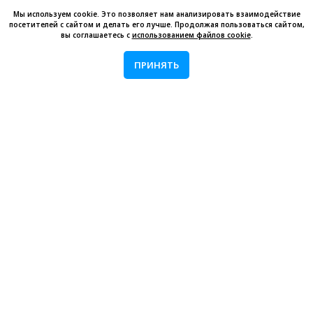
Торговые центры
Мы используем cookie. Это позволяет нам анализировать взаимодействие
посетителей с сайтом и делать его лучше. Продолжая пользоваться сайтом,
Кафе, бары и рестораны
вы соглашаетесь с
использованием файлов cookie
.
Музеи и культурные центры
ПРИНЯТЬ
РЕШЕНИЯ
LED экраны
Видеостены
Сенсорные панели
Меню-борды
Навигация
РЕСУРСЫ
Наши проекты
База знаний
Вопросы и ответы