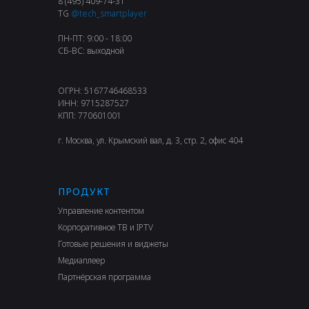
8 (495) 409-74-31
TG
@tech_smartplayer
ПН-ПТ: 9:00 - 18:00
СБ-ВС: выходной
ОГРН: 5167746468533
ИНН: 9715287527
КПП: 770601001
г. Москва, ул. Крымский вал, д. 3, стр. 2, офис 404
ПРОДУКТ
Управление контентом
Корпоративное ТВ и IPTV
Готовые решения и виджеты
Медиаплеер
Партнёрская программа