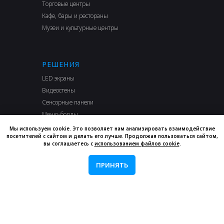
Торговые центры
Кафе, бары и рестораны
Музеи и культурные центры
РЕШЕНИЯ
LED экраны
Видеостены
Сенсорные панели
Меню-борды
Навигация
Мы используем cookie. Это позволяет нам анализировать взаимодействие
посетителей с сайтом и делать его лучше. Продолжая пользоваться сайтом,
вы соглашаетесь с
использованием файлов cookie
.
ПРИНЯТЬ
РЕСУРСЫ
Наши проекты
База знаний
Вопросы и ответы
Блог