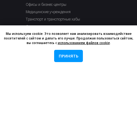
Офисы и бизнес-центры
Медицинские учреждения
Транспорт и транспортные хабы
Отели и гостиницы
Торговые центры
Мы используем cookie. Это позволяет нам анализировать взаимодействие
посетителей с сайтом и делать его лучше. Продолжая пользоваться сайтом,
Кафе, бары и рестораны
вы соглашаетесь с
использованием файлов cookie
.
Музеи и культурные центры
ПРИНЯТЬ
РЕШЕНИЯ
LED экраны
Видеостены
Сенсорные панели
Меню-борды
Навигация